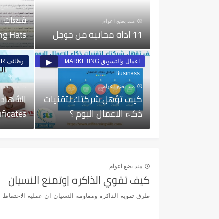
منذ بضع 
منذ بضع اعوام
11 اداة مجانية من جوجل
ng Hats
اعمال والتسويق MARKETING
وظائف Careers HR
Business
منذ بضع اعوام
منذ بضع 
كيف تؤهل شركتك لتقنيات
الشهادا
ذكاء الاعمال اليوم ؟
ificates
منذ بضع اعوام
كيف تقوي الذاكره |وتمنع النسيان
طرق تقوية الذاكرة ومقاومة النسيان ان عملية الاحتفاظ ب