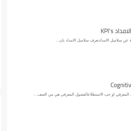
د KPI’s