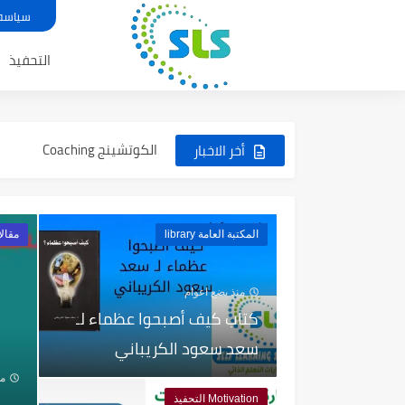
خطوات الاستثمار في النفس Investment in myself
سياسه
تعلم"الكتابة بالسريعة" Touch Typing
التحفيذ
كيف تشتري افضل لاب توب Laptop
كل شي عن دراسة الجدوي - Feasibility Study
الكوتشينج Coaching
أخر الاخبار
البرمجيات مفتوحة المصدر Open-source software
المكتبة العامة library
مقالات es
منذ بضع اعوام
كتاب كيف أصبحوا عظماء لـ
سعد سعود الكريباني
من
Motivation التحفيذ