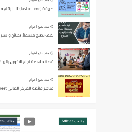
طريقة JIT (Just in time) الإنتاج في الوقت المحدد
منذ بضع اعوام
كيف تصبح مستقلاً: نصائح واسترات
منذ بضع اعوام
قصة ملهمة نجاح الاخوين باتري
منذ بضع اعوام
عناصر قائمة المركز المالي balance sheet
مقالات Articles
مقالات Articles