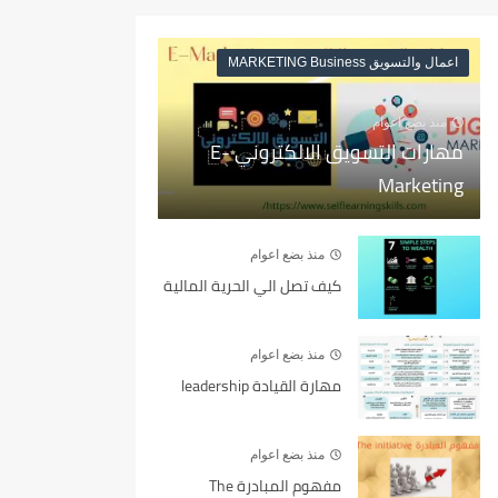
اعمال والتسويق MARKETING Business
منذ بضع اعوام
مهارات التسويق الالكتروني E-
Marketing
منذ بضع اعوام
كيف تصل الي الحرية المالية
منذ بضع اعوام
مهارة القيادة leadership
منذ بضع اعوام
مفهوم المبادرة The