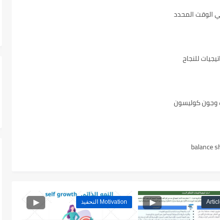
يجيات للنجاح
ك وجون كوليسون
Motivation التحفيذ