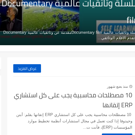
سلسلة وثائقيات عالمية Documentary
fi
سلسلة وثائقيات عالمية Documentary filmمقدمة عن وثائقيات عالمية Documentary
عرض المزيد
منذ بضع شهور
10 مصطلحات محاسبية يجب على كل استشاري
ERP إتقانها
10 مصطلحات محاسبية يجب على كل استشاري ERP إتقانها بقلم: أبتن
وحيدوفا إذا كنت تعمل في مجال استشارات أنظمة تخطيط موارد
المؤسسات (ERP)، فأنت ت...