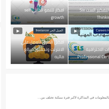
اعوام
منذ بضع اعوام
قبعات التفكير الست Six
افكار للنمو الذاتي self
growth
Thinki
العمل الحر freelancer
منذ بضع اعوام
افضل الطرق للعمل علي
اعوام
ت الاحترافية
الانترنت وتحقيق مبالغ
Professional Cert
ماليه
المعلومات في المذاكرة لاكبر فترة ممكنة تختلف من...