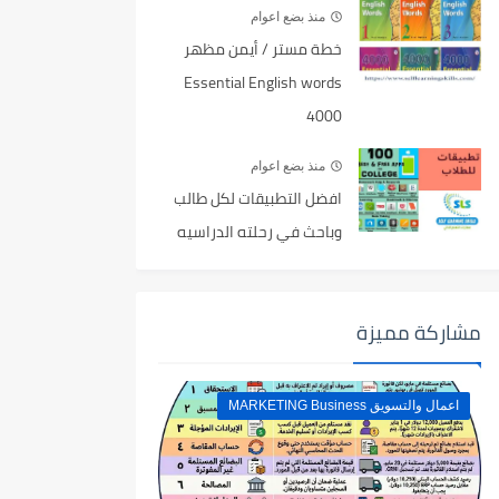
منذ بضع اعوام
خطة مستر / أيمن مظهر
Essential English words
4000
منذ بضع اعوام
افضل التطبيقات لكل طالب
وباحث في رحلته الدراسيه
مشاركة مميزة
اعمال والتسويق MARKETING Business