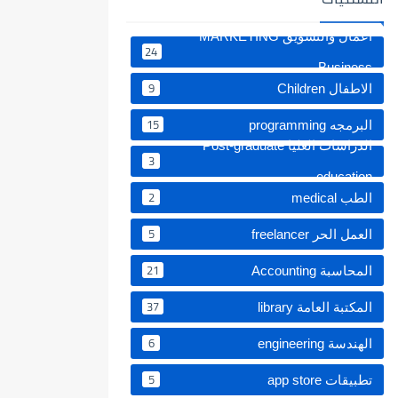
اعمال والتسويق MARKETING
24
Business
9
الاطفال Children
15
البرمجه programming
الدراسات العليا Post-graduate
3
education ‏
2
الطب medical
5
العمل الحر freelancer
21
المحاسبة Accounting
37
المكتبة العامة library
6
الهندسة engineering
5
تطبيقات app store