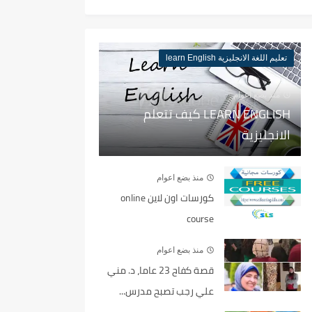
تعليم اللغة الانجليزية learn English
منذ بضع اعوام
LEARN ENGLISH كيف تتعلم
الانجليزية
منذ بضع اعوام
كورسات اون لاين online
course
منذ بضع اعوام
قصة كفاح 23 عاما، د. مني
علي رجب تصبح مدرس...