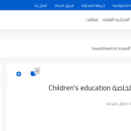
 الخصوصيه
خريطه المدونه
فريق الاعداد
اتصل بنا
المكتبه العامه
مقالات
The i
0
Children's
5 دقائق للقراءة
المصدر open source...