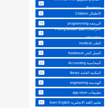
24
Business
9
الاطفال Children
15
البرمجه programming
الدراسات العليا Post-graduate
3
education ‏
2
الطب medical
5
العمل الحر freelancer
21
المحاسبة Accounting
37
المكتبة العامة library
6
الهندسة engineering
5
تطبيقات app store
31
تعليم اللغة الانجليزية learn English