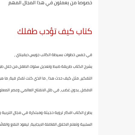
خصوصا من يعملون في هذا المجال المهم
كتاب كيف تؤدب طفلك
في خمس خطوات بسيطة الكاتب جويس ديفيناي ،
يشرح الكتاب طريقة ضبط وتعديل سلوك الطفل من خلال طرع
التفكير، مثل كيف حدث هذا ، ما الذي كنت تفكر فية، ما ه
الافضل ،بدون غضب، في ظل الانفتاح العالمي وعصر المعلوم
يطرع الكتاب افكار تروية حجيثة ومبتكرة في مجال التربي
السلبية وتعلم الاخلاق الفاضلة الايجابية، ليعود النفع وال