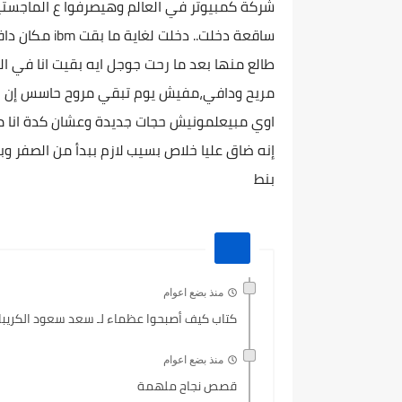
شركة كمبيوتر في العالم وهيصرفوا ع الماجستير
ساقعة دخلت.. 
طالع منها بعد ما رحت جوجل ايه بقيت انا 
مريح ودافي،مفيش يوم تبقي مروح حاسس إن خ
اوي مبيعلمونيش حجات جديدة وعشان كدة انا 
إنه ضاق عليا خلاص بسيب لازم ببدأ من الصفر و
بنط
منذ بضع اعوام
كتاب كيف أصبحوا عظماء لـ سعد سعود الكريبا
منذ بضع اعوام
قصص نجاح ملهمة