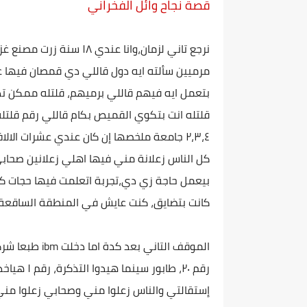
قصة نجاح وائل الفخراني
مرميين سألته ايه دول قاللي دي قمصان فيها 
بتعمل ايه فيهم قاللي برميهم، قلتله ممكن 
٢،٣،٤ جامعة ملخصها إن كان عندي عشرات ال
كل الناس زعلانة مني فيها اهلي زعلانين صح
بيعمل حاجة زي دي،تجربة اتعلمت فيها حجات كت
كانت بتضايق، كنت عايش في المنطقة الساقعة
إستقالتي والناس زعلوا مني وصحابي زعلوا من