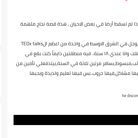
اذا لم تسقط أرضا في بعض الاحيان ، هذة قصة نجاح ملهمة
وائل الفخراني المدير الإقليمي السابق لشركة جوجل في الشرق الاوسط في واحدة من اعظم الTEDx talks
وكمان في لقاء تاني بعدها بسنين قال : انا اشتغلت وانا عندي ١٨ سنة.. فيه منطقتين دايماً كنت بقع في
تب،مبسوط،بسافر مرتين تلاتة في السنة،بيتدفعلي تأمين من
يها مشاكل،فيها حروب..بس فيها تعليم ولذيذة وبحبها
he discom