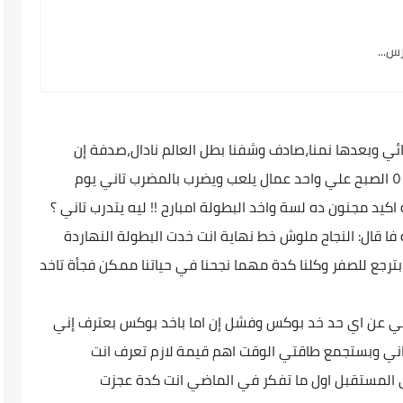
ي وبعدها نمنا،صادف وشفنا بطل العالم نادال،صدفة إن
مكان نومنا جنب ملاعب التنس فا صحينا الساعة ٥ الصبح علي واحد عمال يلعب ويضرب بالمضرب تاني يوم
 اكيد مجنون ده لسة واخد البطولة امبارح !! ليه يتدرب تاني ؟
 فا قال: النجاح ملوش خط نهاية انت خدت البطولة النهاردة
ترجع للصفر وكلنا كدة مهما نجحنا في حياتنا ممكن فجأة تاخد
ي عن اي حد خد بوكس وفشل إن اما باخد بوكس بعترف إني
اني وبستجمع طاقتي الوقت اهم قيمة لازم تعرف انت
ي المستقبل اول ما تفكر في الماضي انت كدة عجزت