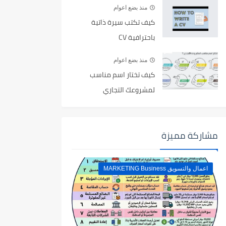
منذ بضع اعوام
كيف تكتب سيرة ذاتية
باحترافية CV
منذ بضع اعوام
كيف تختار اسم مناسب
لمشروعك التجاري
مشاركة مميزة
اعمال والتسويق MARKETING Business