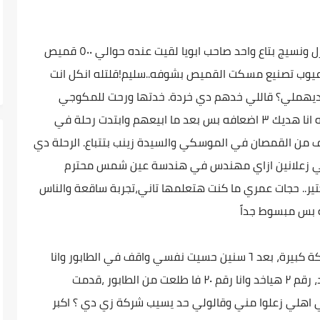
نرجع تاني لزمان،وانا عندي ١٨ سنة زرت مصنع غزل ونسيج بتاع واحد صاحب ابويا لقيت عنده حوالي ٥٠٠ قميص
عيوب تصنيع مسكت القميص بشوفه..سليم!قلتله انكل انت
تديهملي؟ قاللي خدهم دي خردة. خدتها ورحت للمكوجي
قلتله انت بتكوي القميص بكام قاللي رقم قلتله انا هديك ٣ اضعافه بس بعد ما ابيعهم وابتدت رحلة في
الاف من القمصان في الموسكي والسيدة زينب بتتباع. الرحلة دي
ابي زعلانين ازاي مهندس في هندسة عين شمس محترم
ير.. حجات عمري ما كنت هتعلمها تاني،تجربة ساقعة والناس
 بس مبسوط جداً
الموقف التاني بعد كدة اما دخلت ibm طبعا شركة كبيرة، بعد ٦ سنين حسيت نفسي واقف في الطابور وانا
رقم ٢٠، طابور سينما هيدوا التذكرة، رقم ١ هياخد، رقم ٢ هياخد وانا رقم ٢٠ فا طلعت من الطابور ،قدمت
ي اهلي زعلوا مني وقالولي حد يسيب شركة زي دي ؟ اكبر