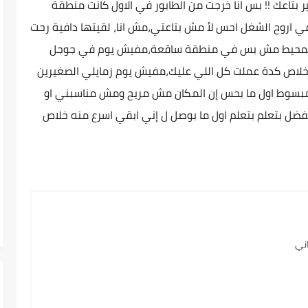
 بتاعك !! بس انا خرجت من الطابور في الاول كانت منطقة
دخلت لغاية ما بقت ibm مكان دافي اروح الشغل احس لأ مش بتاعتي،مش انا، لقيتها دافية رحت
في المحيط مش بس في منطقة ساقعة،مفيش يوم في جوجل
لاص كدة عملت كل اللي عليك،مفيش يوم زمايلي الصغيرين
مبسوط اول ما بحس إن المكان مش مريح ومش مناسبني او
بفضل بتعلم بتعلم اول ما بوصل ل إني ابقي اسرع منه خلاص
ني