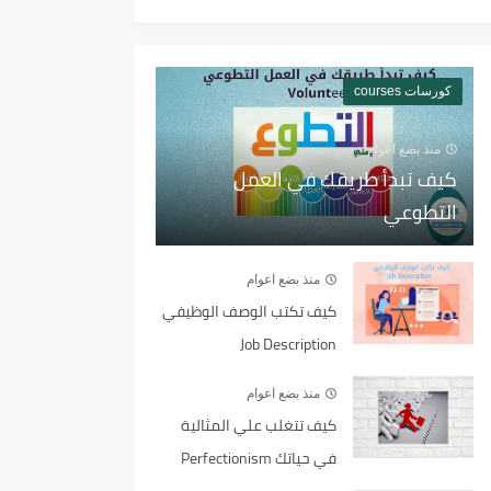
كورسات courses
منذ بضع اعوام
كيف تبدأ طريقك في العمل
التطوعي
منذ بضع اعوام
كيف تكتب الوصف الوظيفي
Job Description
منذ بضع اعوام
كيف تتغلب علي المثالية
في حياتك Perfectionism