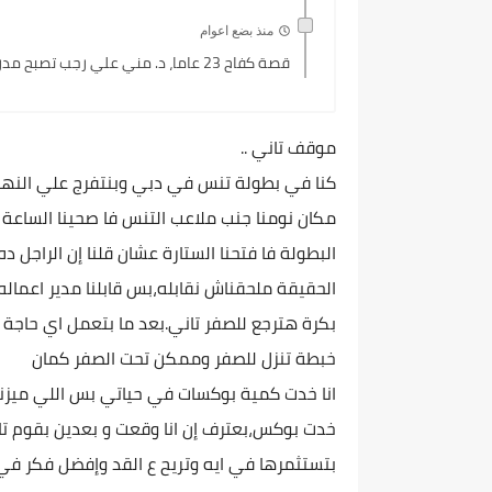
منذ بضع اعوام
قصة كفاح 23 عاما، د. مني علي رجب تصبح مدرس...
موقف تاني ..
كنا في بطولة تنس في دبي وبنتفرج علي النهائ
البطولة فا فتحنا الستارة عشان قلنا إن الراجل ده
الحقيقة ملحقناش نقابله،بس قابلنا مدير اعماله
بكرة هترجع للصفر تاني.بعد ما بتعمل اي حاجة ب
خبطة تنزل للصفر وممكن تحت الصفر كمان
انا خدت كمية بوكسات في حياتي بس اللي ميزن
خدت بوكس،بعترف إن انا وقعت و بعدين بقوم ت
بتستثمرها في ايه وتريح ع القد وإفضل فكر ف