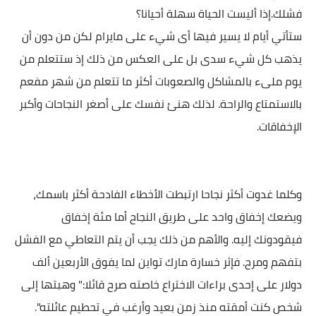
فشلك.إذا أليست الحياة سهلة أحيانا؟
ستأتي أيام لا يسير فيها أى شيء على مايرام لكن من دون أن
يذهب كل شيء سدى بل على العكس من ذلك إذ ستتعلم من
يوم ملىء بالمشاكل والصعوبات أكثر ما تتعلم من شهر مفعم
بالاستمتاع والراحة. لذلك هنئ نفسك على أصغر النجاحات وأكبر
الإخفاقات.
وكلما غدوت أكثر نجاحا ارتبطت الأخطاء الفادحة أكثر باسمك،
ويضعك إخفاق واحد على طريق النجاح أما مئة إخفاق
فيقودونك إليه. والأهم من ذلك يجب أن يتم التعاطي مع الفشل
بتفهم ومرح. فإثر خسارة مارك تواين لما يفوق الأربعين ألف
دولار على إحدى براءات الاختراع خاصته صرح قائلا:" وهبتها إلى
شخص كنت أمقته منذ زمن بعيد وأرغب في تحطيم عائلته".