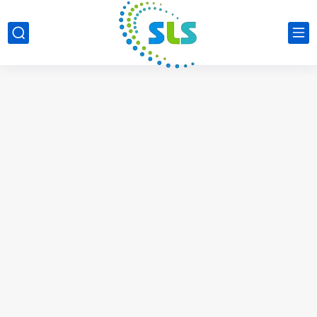
مهارات ومؤشرات الأداء في سلاسل الامداد KPI’s