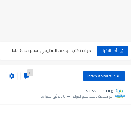
مهارة الفضول المعرفي Cognitive curiosity
كيف تتعلم من خلال التجربة والممارسة Experience and practice
كيف تبدأ طريقك في العمل التطوعي
كيف تكتب الوصف الوظيفي Job Description
كيف تتغلب علي المثالية في حياتك Perfectionism
أخر الاخبار
كيف تكتب سيرة ذاتية باحترافية CV
0
كيف تختار اسم مناسب لمشروعك التجاري
المكتبة العامة library
مهارات التسويق الالكتروني E-Marketing
skillsselflearning
اخر تحديث :
منذ بضع اعوام
6 دقائق للقراءة
كيف تصل الي الحرية المالية