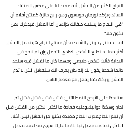
النجاح الكثير من الفشل لأنه مفيد لنا على عكس الاعتقاد
السائد.ويؤكد نورمان جويسون وهو رابح جائزة كمنتج أفلام أن
"في النجاح ما يسلبك صفاتك كإنسان أما الفشل فيذكرك بمن
تكون حقا".
لقد علمتني خبرتي الشخصية أن مفتاح النجاح هو تحمل الفشل
أكثر مما يستطيع الشخص العادي التحمل.وإن لم تنجح في
البداية فأنت شخص طبيعي ومهما كان ما تفشل فيه ستجد
دائما شخصا يقول لك إنه كان يعرف أنك ستفشل. لكن لا تدع
الفشل يربكك كما يفعل مع معظم الناس.
ستلاحظ على الأرجح النمط الآتي: فشل فشل فشل فشل ثم
نجاح وهكذا دواليك.وعليه فعادة ما نختبر الكثير من الفشل قبل
أن نبلغ النجاح.فدرب النجاح معبدة بكثير من الفشل ليس أكثر.
لذا كي تضاعف معدل نجاحك ما عليك سوى مضاعفة معدل