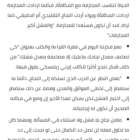
الحياة تتناسب المجازفة مع المكافأة، فكلما ازدادت المجازفة
ازدادت المكافأة ويواء أردت النجاح التقليدي أم الحقيقي كما
تراه، لابد أن تكون مستعدا للمجازفة. "والفشل أكبر
المجازفات"
نعم فكرتنا اليوم في فقرة القراءة والكتب بعنوان "كي
تضاعف معدل نجاحك ماعليك إلا مضاعفة معدل فشلك" من
كتاب (فكر..تنجح أكثر) للكاتب إيرني زيلنسكي يقول فيها:
"بغض النظر عن الدرب الذي تسلكه إلى النجاح، دائما ما
ستضطر إلى تخطي العوائق والمحن. وفضلا عن ذلك ستضطر
إلى اختبار الفشل.لكن يمكن لهذا الأخير إن وضع في مكانه
الصحيح أن تكون له إيجابياته.
مامن نجاح بلا فشل ولا استثناء في المسألة. ومهما كان
ما تحاول فعله لن تصل حد الكمال حتى لو نجحت إلى حد
بعيد.والغريب في الأمر أنه يمكنك رفع فرص النجاح بالتخطيط