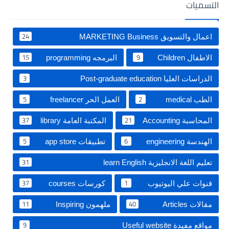
التسميات
24
اعمال والتسويق MARKETING Business
15
9
الاطفال Children
البرمجه programming
3
الدراسات العليا Post-graduate education ‏
5
2
الطب medical
العمل الحر freelancer
37
21
المحاسبة Accounting
المكتبة العامة library
5
6
الهندسة engineering
تطبيقات app store
31
تعليم اللغة الانجليزية learn English
37
1
قنوات علي اليوتيوب
كورسات courses
11
40
مقالات Articles
‏ملهمون Inspiring‏
9
مواقع مفيدة Useful website