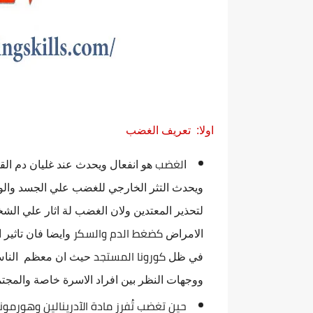
اولا: تعريف الغضب
لغضب
ا
هو انفعال ويحدث عند غليان دم ا
ويحدث التثر الخارجي للغضب علي الجسد والو
لتحذير المعتدين ولان الغضب لة اثار علي الش
كضغط الدم والسكر
الامراض
وايضا فان تاثي
كورونا المستجد
في ظل
حيث ان معظم الناس 
ووجهات النظر بين افراد الاسرة خاصة والمجت