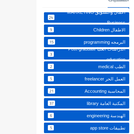
اعمال والتسويق MARKETING
24
Business
9
الاطفال Children
15
البرمجه programming
الدراسات العليا Post-graduate
3
education ‏
2
الطب medical
5
العمل الحر freelancer
21
المحاسبة Accounting
37
المكتبة العامة library
6
الهندسة engineering
5
تطبيقات app store