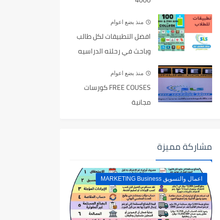
4000
منذ بضع اعوام
افضل التطبيقات لكل طالب
وباحث في رحلته الدراسيه
منذ بضع اعوام
FREE COUSES كورسات
مجانية
مشاركة مميزة
اعمال والتسويق MARKETING Business