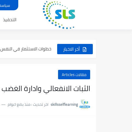
سلسلة وثائقيات عالمية Documentary film
سياسه
كتاب كيف أصبحوا عظماء لـ 
التحفيذ
اهمية وفوائد العمل التطوعي mportance and benefits of volunteering
مهارة ترتيب الاولويات
خطوات الاستثمار في النفس Investment in myself
أخر الاخبار
تعلم"الكتابة بالسريعة" Touch Typing
مقالات Articles
الثبات الانفعالي وادارة الغضب او "onal stability
skillsselflearning
اخر تحديث :
منذ بضع اعوام