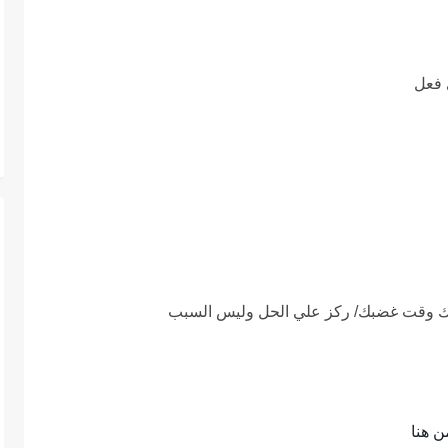
 فعل
دك وقت غضبك/ ركز علي الحل وليس السبب
ن هنا