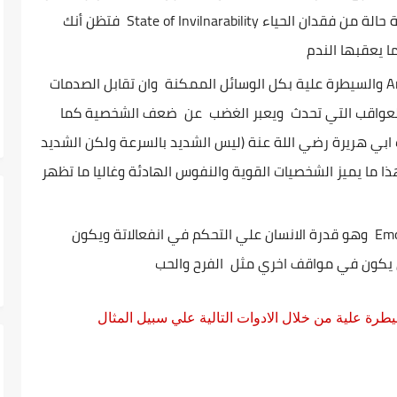
State of Invilnarability
فتظن أنك
ا يعقبها الندم
A
والسيطرة علية بكل الوسائل الممكنة وان تقابل الصدمات
العواقب التي تحدث ويعبر الغضب عن ضعف الشخصية كما
بي هريرة رضي اللة عنة (ليس الشديد بالسرعة ولكن الشديد
 ما يميز الشخصيات القوية والنفوس الهادئة وغاليا ما تظهر
Emo
وهو قدرة الانسان علي التحكم في انفعالاتة ويكون
 يكون في مواقف اخري مثل الفرح والحب
طرة علية من خلال الادوات التالية علي سبيل المثال