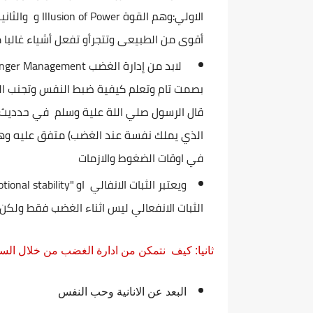
الاولي:
وهم القوة Illusion of Power و والثانية حالة من فقدان الحياء
أقوى من الطبيعى وتتجرأو تفعل أشياء غالبا م
لابد من
إدارة الغضب 
nger Management
بصمت تام وتعلم كيفية ضبط النفس وتجنب 
قال الرسول صلي اللة علية وسلم في حدديث ا
الذي يملك نفسة عند الغضب) متفق عليه وهذا
في اوقات الضغوط والازمات
ويعتبر الثبات الانفالي او
"
tional stability
ا
لثبات الانفعالي
ليس اثناء الغضب فقط ولكن
ثانيا: كيف نتمكن من ادارة الغضب من خلال السي
البعد عن الانانية وحب النفس