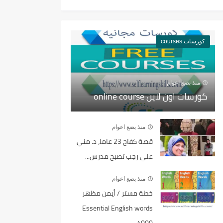
كورسات courses
منذ بضع اعوام
كورسات اون لاين online course
منذ بضع اعوام
قصة كفاح 23 عاما، د. مني
علي رجب تصبح مدرس...
منذ بضع اعوام
خطة مستر / أيمن مظهر
Essential English words