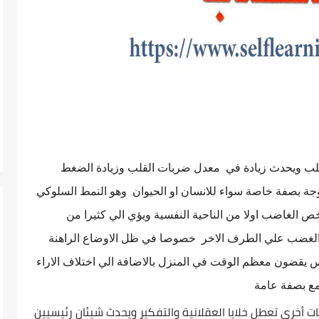
لقلب ويحدث زيادة في معدل ضربات القلب وزيادة الضغط
جة بصفة خاصة سواء للانسان او الحيوان وهو النمط السلوكي
خص الغاضب اولا من الناحية النفسية ويؤي الي كثيرا من
ر الغضب علي الطرف الاخر خصوصا في ظل الاوضاع الراهنة
يقضون معظم الوقت في المنزل بالاضافة الي اختلاف الاراء
مع بصفة عامة
حين تغضب تُفرز مادة الآدرينالين وهورمونات أخرى تعطل خلايا العقلانية والتفكير ويحدث شيئان رئيسيين 