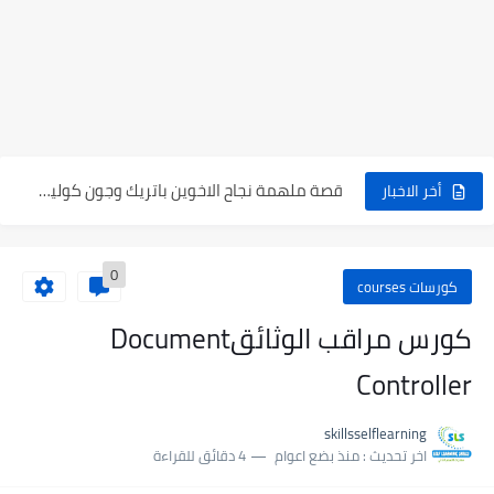
كيف تحافظ علي صحتك النفسية
تطبيقات ChatGPT كيف تستخدمه؟ كيف تستفيد منه؟
طريقة JIT (Just in time) الإنتاج في الوقت المحدد
كيف تصبح مستقلاً: نصائح واستراتيجيات للنجاح
قصة ملهمة نجاح الاخوين باتريك وجون كوليسون
أخر الاخبار
عناصر قائمة المركز المالي balance sheet
0
كيف تدير وقتك في المنزل
كورسات courses
كيف تدير النزاعات في بيئة العمل conflict management
كورس مراقب الوثائقDocument
قواعد مهمة في العمل المالي والمحاسبي
Controller
skillsselflearning
اخر تحديث :
منذ بضع اعوام
4 دقائق للقراءة