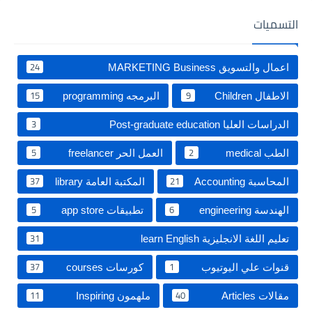
التسميات
24
اعمال والتسويق MARKETING Business
15
9
الاطفال Children
البرمجه programming
3
الدراسات العليا Post-graduate education ‏
5
2
الطب medical
العمل الحر freelancer
37
21
المحاسبة Accounting
المكتبة العامة library
5
6
الهندسة engineering
تطبيقات app store
31
تعليم اللغة الانجليزية learn English
37
1
قنوات علي اليوتيوب
كورسات courses
11
40
مقالات Articles
‏ملهمون Inspiring‏