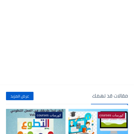
مقالات قد تهمك
عرض المزيد
كورسات courses
كورسات courses