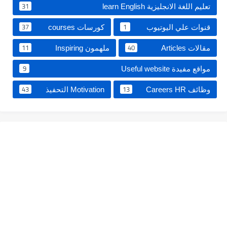
31
تعليم اللغة الانجليزية learn English
37
1
قنوات علي اليوتيوب
كورسات courses
11
40
مقالات Articles
‏ملهمون Inspiring‏
9
مواقع مفيدة Useful website
43
13
وظائف Careers HR
Motivation التحفيذ