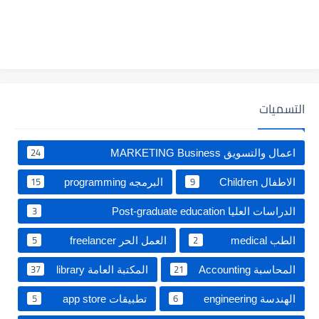
التسميات
24
اعمال والتسويق MARKETING Business
15
9
الاطفال Children
البرمجه programming
3
الدراسات العليا Post-graduate education ‏
5
2
الطب medical
العمل الحر freelancer
37
21
المحاسبة Accounting
المكتبة العامة library
5
6
الهندسة engineering
تطبيقات app store