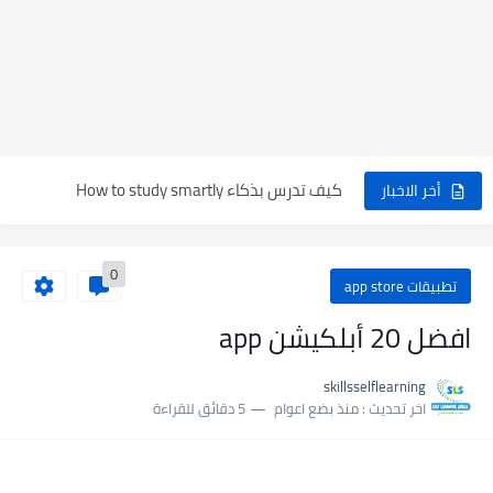
كيف تستفيد من موقع كورا Quora”
رسالة الي صديقي المحاسب Message to Accountant
التجارة الدولية International trade
كيف تدرس بذكاء How to study smartly
الإنجليزية للأعمال (Business English)
أخر الاخبار
كيف تربح من التسويق علي موقع بنترست Pinterest
0
الهوية البصرية Visual identity
تطبيقات app store
كيف تحدد مسارك المهني (Career Pathways)
افضل 20 أبلكيشن app
الفرق بين عقلية الوفرة وعقلية الندرة ؟
skillsselflearning
اخر تحديث :
منذ بضع اعوام
5 دقائق للقراءة