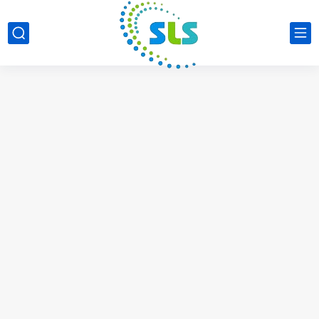
كورس اساسيات مايكروسوفت ورد Microsoft word د...